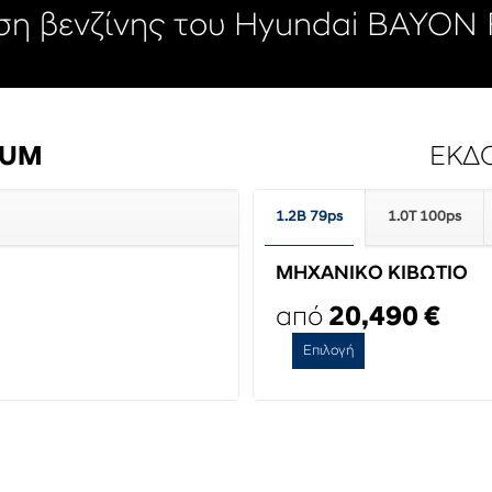
οση βενζίνης του Hyundai BAYON F
IUM
ΕΚΔ
1.2B 79ps
1.0T 100ps
ΜΗΧΑΝΙΚΟ ΚΙΒΩΤΙΟ
από
20,490 €
Επιλογή