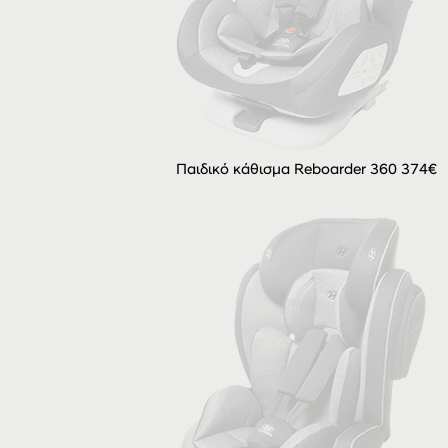
Παιδικό κάθισμα Reboarder 360 374€