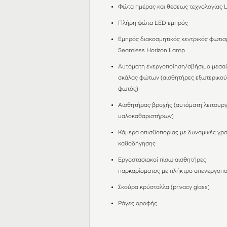
Φώτα ημέρας και θέσεως τεχνολογίας
Πλήρη φώτα LED εμπρός
Εμπρός διακοσμητικός κεντρικός φωτισ
Seamless Horizon Lamp
Αυτόματη ενεργοποίηση/σβήσιμο μεσα
σκάλας φώτων (αισθητήρες εξωτερικο
φωτός)
Αισθητήρας βροχής (αυτόματη λειτουργ
υαλοκαθαριστήρων)
Κάμερα οπισθοπορίας με δυναμικές γρ
καθοδήγησης
Εργοστασιακοί πίσω αισθητήρες
παρκαρίσματος με πλήκτρο απενεργοπ
Σκούρα κρύσταλλα (privacy glass)
Ράγες οροφής