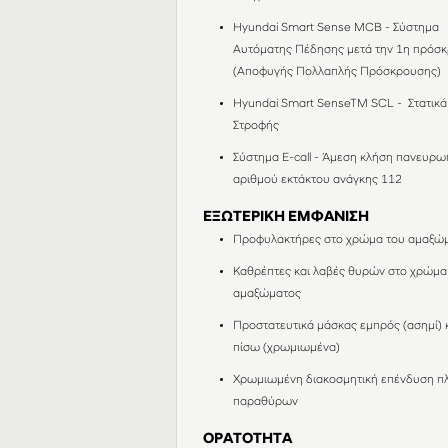
Hyundai Smart Sense MCB - Σύστημα
Αυτόματης Πέδησης μετά την 1η πρόσ
(Αποφυγής Πολλαπλής Πρόσκρουσης)
Hyundai Smart SenseTM SCL - Στατικ
Στροφής
Σύστημα E-call - Άμεση κλήση πανευρω
αριθμού εκτάκτου ανάγκης 112
ΕΞΩΤΕΡΙΚΗ ΕΜΦΑΝΙΣΗ
Προφυλακτήρες στο χρώμα του αμαξώ
Καθρέπτες και λαβές θυρών στο χρώμα
αμαξώματος
Προστατευτικά μάσκας εμπρός (ασημί) 
πίσω (χρωμιωμένα)
Χρωμιωμένη διακοσμητική επένδυση πλ
παραθύρων
ΟΡΑΤΟΤΗΤΑ