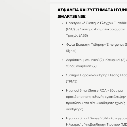
ΑΣΦΑΛΕΙΑ ΚΑΙ ΣΥΣΤΗΜΑΤΑ HYUN
SMARTSENSE
Ηλεκτρονικό Σύστημα Ελέγχου Ευστάθε
(ESC) με Σύστημα Αντιμπλοκαρίσματος
Τροχών (ABS)
Φώτα Έκτακτης Πέδησης (Emergency S
Signal)
Αερόσακοι μετωπικοί (2), πλευρικοί (2) 
τύπου κουρτίνας (2)
Σύστημα Παρακολούθησης Πίεσης Ελα
(TPMS)
Hyundai SmartSense ROA - Σύστημα
προειδοποίησης πιθανής εγκατάλειψης
προσώπου στα πίσω καθίσματα (χωρίς
αισθητήρα)
Hyundai Smart Sense VSM - Συνεργασί
Ηλεκτρικής Υποβοήθησης Τιμονιού (M