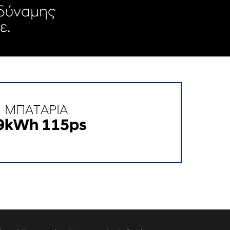
οδύναμης
ε.
ΜΠΑΤΑΡΙΑ
9kWh 115ps