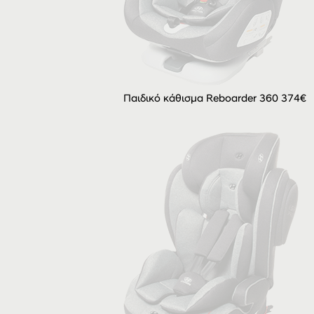
Παιδικό κάθισμα Reboarder 360 374€