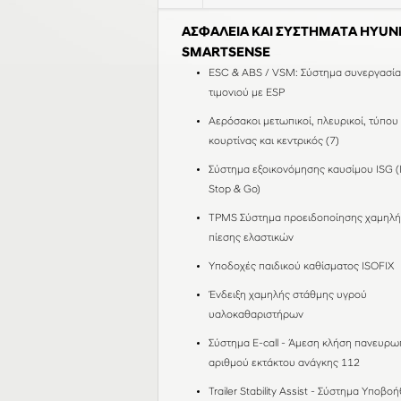
ΑΣΦΑΛΕΙΑ ΚΑΙ ΣΥΣΤΗΜΑΤΑ HYUN
SMARTSENSE
ESC & ABS / VSM: Σύστημα συνεργασία
τιμονιού με ESP
Αερόσακοι μετωπικοί, πλευρικοί, τύπου
κουρτίνας και κεντρικός (7)
Σύστημα εξοικονόμησης καυσίμου ISG (I
Stop & Go)
TPMS Σύστημα προειδοποίησης χαμηλή
πίεσης ελαστικών
Υποδοχές παιδικού καθίσματος ISOFIX
Ένδειξη χαμηλής στάθμης υγρού
υαλοκαθαριστήρων
Σύστημα E-call - Άμεση κλήση πανευρω
αριθμού εκτάκτου ανάγκης 112
Trailer Stability Assist - Σύστημα Υποβο