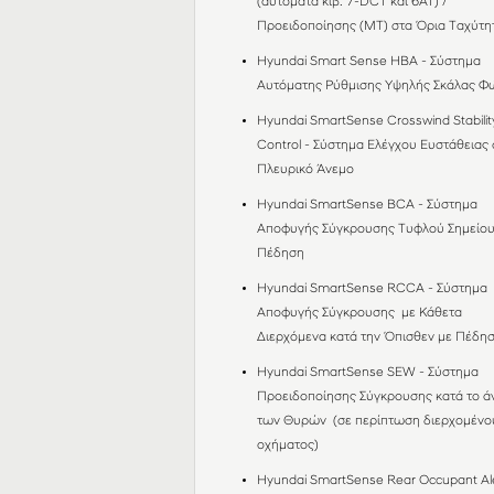
(αυτόματα κιβ. 7-DCT και 6AT) /
Προειδοποίησης (MT) στα Όρια Ταχύτ
Hyundai Smart Sense HBA - Σύστημα
Αυτόματης Ρύθμισης Υψηλής Σκάλας 
Hyundai SmartSense Crosswind Stabilit
Control - Σύστημα Ελέγχου Ευστάθειας 
Πλευρικό Άνεμο
Hyundai SmartSense BCΑ - Σύστημα
Αποφυγής Σύγκρουσης Τυφλού Σημείου
Πέδηση
Hyundai SmartSense RCCΑ - Σύστημα
Αποφυγής Σύγκρουσης με Κάθετα
Διερχόμενα κατά την Όπισθεν με Πέδη
Hyundai SmartSense SEW - Σύστημα
Προειδοποίησης Σύγκρουσης κατά το ά
των Θυρών (σε περίπτωση διερχομένο
οχήματος)
Hyundai SmartSense Rear Occupant Ale