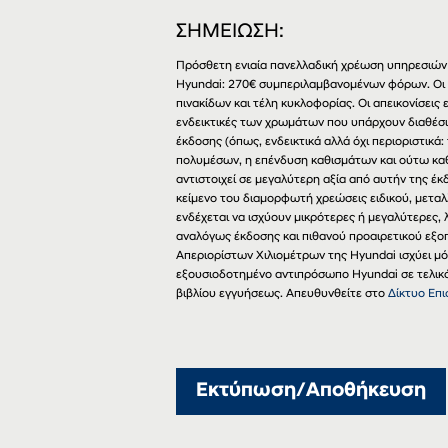
ΣΗΜΕΙΩΣΗ:
Πρόσθετη ενιαία πανελλαδική χρέωση υπηρεσιών 
Hyundai: 270€ συμπεριλαμβανομένων φόρων. Οι
πινακίδων και τέλη κυκλοφορίας. Οι απεικονίσει
ενδεικτικές των χρωμάτων που υπάρχουν διαθέσι
έκδοσης (όπως, ενδεικτικά αλλά όχι περιοριστικά:
πολυμέσων, η επένδυση καθισμάτων και ούτω καθ
αντιστοιχεί σε μεγαλύτερη αξία από αυτήν της έ
κείμενο του διαμορφωτή χρεώσεις ειδικού, μεταλ
ενδέχεται να ισχύουν μικρότερες ή μεγαλύτερες
αναλόγως έκδοσης και πιθανού προαιρετικού εξο
Απεριορίστων Χιλιομέτρων της Hyundai ισχύει μ
εξουσιοδοτημένο αντιπρόσωπο Hyundai σε τελικό 
βιβλίου εγγυήσεως. Απευθυνθείτε στο
Δίκτυο Επ
Εκτύπωση/Αποθήκευση