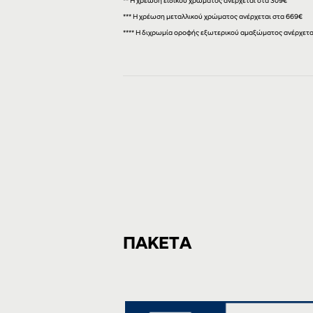
** Η χρέωση ειδικού χρώματος ανέρχεται στα 309€
***
Η χρέωση μεταλλικού χρώματος ανέρχεται στα 669€
**** Η διχρωμία οροφής εξωτερικού αμαξώματος ανέρχεται
ΠΑΚΕΤΑ