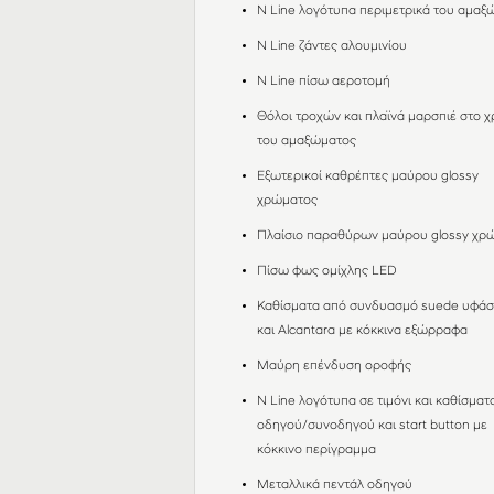
N Line λογότυπα περιμετρικά του αμαξ
Ν Line ζάντες αλουμινίου
N Line πίσω αεροτομή
Θόλοι τροχών και πλαϊνά μαρσπιέ στο 
του αμαξώματος
Εξωτερικοί καθρέπτες μαύρου glossy
χρώματος
Πλαίσιο παραθύρων μαύρου glossy χρ
Πίσω φως ομίχλης LED
Καθίσματα από συνδυασμό suede υφά
και Alcantara με κόκκινα εξώρραφα
Μαύρη επένδυση οροφής
N Line λογότυπα σε τιμόνι και καθίσματ
οδηγού/συνοδηγού και start button με
κόκκινο περίγραμμα
Μεταλλικά πεντάλ οδηγού