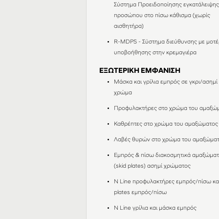
Σύστημα Προειδοποίησης εγκατάλειψη
προσώπου στο πίσω κάθισμα (χωρίς
αισθητήρα)
R-MDPS - Σύστημα διεύθυνσης με μοτέ
υποβοήθησης στην κρεμαγιέρα
ΕΞΩΤΕΡΙΚΗ ΕΜΦΑΝΙΣΗ
Μάσκα και γρίλια εμπρός σε γκρι/ασημί
χρώμα
Προφυλακτήρες στο χρώμα του αμαξώ
Καθρέπτες στο χρώμα του αμαξώματος
Λαβές θυρών στο χρώμα του αμαξώμα
Εμπρός & πίσω διακοσμητικά αμαξώμα
(skid plates) ασημί χρώματος
Ν Line προφυλακτήρες εμπρός/πίσω και
plates εμπρός/πίσω
N Line γρίλια και μάσκα εμπρός