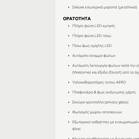
Deluxe εσωτερικά μαρσπιέ (μεταλλικά)
ΟΡΑΤΟΤΗΤΑ
Πλήρη φώτα LED εμπρός
Πλήρη φώτα LED πίσω
Πίσω φως ομίχλης LED
Αυτόματο άναμμα φώτων
Αυτόματη λειτουργία φώτων κατά την ε
(Welcome) και έξοδο (Escort) από το ό
Υαλοκαθαριστήρες τύπου AERO
Πλαφονιέρα & φως ανάγνωσης χάρτη
Σκούρα κρύσταλλα (privacy glass)
Φωτισμός χώρου αποσκευών
Εξωτερικοί καθρέπτες με ενσωματωμέ
φλας