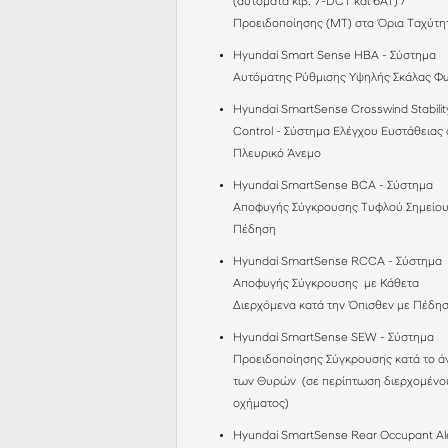
(αυτόματα κιβ. 7-DCT και 6AT) /
Προειδοποίησης (MT) στα Όρια Ταχύτ
Hyundai Smart Sense HBA - Σύστημα
Αυτόματης Ρύθμισης Υψηλής Σκάλας 
Hyundai SmartSense Crosswind Stabilit
Control - Σύστημα Ελέγχου Ευστάθειας 
Πλευρικό Άνεμο
Hyundai SmartSense BCΑ - Σύστημα
Αποφυγής Σύγκρουσης Τυφλού Σημείου
Πέδηση
Hyundai SmartSense RCCΑ - Σύστημα
Αποφυγής Σύγκρουσης με Κάθετα
Διερχόμενα κατά την Όπισθεν με Πέδη
Hyundai SmartSense SEW - Σύστημα
Προειδοποίησης Σύγκρουσης κατά το ά
των Θυρών (σε περίπτωση διερχομένο
οχήματος)
Hyundai SmartSense Rear Occupant Ale