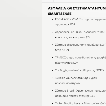
ΑΣΦΑΛΕΙΑ ΚΑΙ ΣΥΣΤΗΜΑΤΑ HYUN
SMARTSENSE
ESC & ABS / VSM: Σύστημα συνεργασία
τιμονιού με ESP
Αερόσακοι μετωπικοί, πλευρικοί, τύπου
κουρτίνας και κεντρικός (7)
Σύστημα εξοικονόμησης καυσίμου ISG (I
Stop & Go)
TPMS Σύστημα προειδοποίησης χαμηλή
πίεσης ελαστικών
Υποδοχές παιδικού καθίσματος ISOFIX
Ένδειξη χαμηλής στάθμης υγρού
υαλοκαθαριστήρων
Σύστημα E-call - Άμεση κλήση πανευρω
αριθμού εκτάκτου ανάγκης 112
Trailer Stability Assist - Σύστημα Υποβο