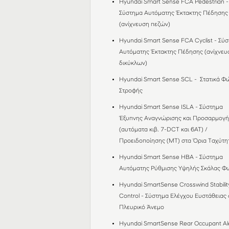
Hyundai Smart Sense FCA Pedestrian -
Σύστημα Αυτόματης Έκτακτης Πέδησης
(ανίχνευση πεζών)
Hyundai Smart Sense FCA Cyclist - Σύ
Αυτόματης Έκτακτης Πέδησης (ανίχνευ
δικύκλων)
Hyundai Smart Sense SCL - Στατικά Φ
Στροφής
Hyundai Smart Sense ISLA - Σύστημα
Έξυπνης Αναγνώρισης και Προσαρμογή
(αυτόματα κιβ. 7-DCT και 6AT) /
Προειδοποίησης (MT) στα Όρια Ταχύτ
Hyundai Smart Sense HBA - Σύστημα
Αυτόματης Ρύθμισης Υψηλής Σκάλας 
Hyundai SmartSense Crosswind Stabilit
Control - Σύστημα Ελέγχου Ευστάθειας 
Πλευρικό Άνεμο
Hyundai SmartSense Rear Occupant Ale