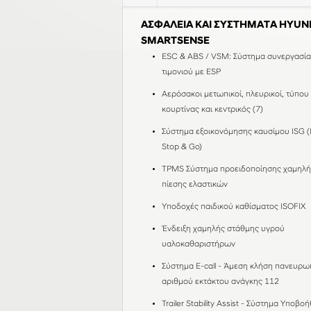
ΑΣΦΑΛΕΙΑ ΚΑΙ ΣΥΣΤΗΜΑΤΑ HYUN
SMARTSENSE
ESC & ABS / VSM: Σύστημα συνεργασία
τιμονιού με ESP
Αερόσακοι μετωπικοί, πλευρικοί, τύπου
κουρτίνας και κεντρικός (7)
Σύστημα εξοικονόμησης καυσίμου ISG (I
Stop & Go)
TPMS Σύστημα προειδοποίησης χαμηλή
πίεσης ελαστικών
Υποδοχές παιδικού καθίσματος ISOFIX
Ένδειξη χαμηλής στάθμης υγρού
υαλοκαθαριστήρων
Σύστημα E-call - Άμεση κλήση πανευρω
αριθμού εκτάκτου ανάγκης 112
Trailer Stability Assist - Σύστημα Υποβο