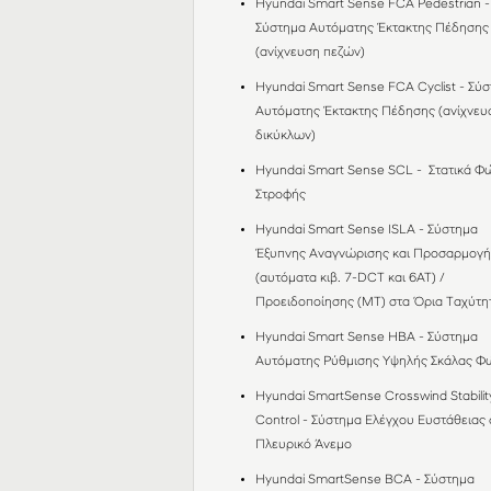
Hyundai Smart Sense FCA Pedestrian -
Σύστημα Αυτόματης Έκτακτης Πέδησης
(ανίχνευση πεζών)
Hyundai Smart Sense FCA Cyclist - Σύ
Αυτόματης Έκτακτης Πέδησης (ανίχνευ
δικύκλων)
Hyundai Smart Sense SCL - Στατικά Φ
Στροφής
Hyundai Smart Sense ISLA - Σύστημα
Έξυπνης Αναγνώρισης και Προσαρμογή
(αυτόματα κιβ. 7-DCT και 6AT) /
Προειδοποίησης (MT) στα Όρια Ταχύτ
Hyundai Smart Sense HBA - Σύστημα
Αυτόματης Ρύθμισης Υψηλής Σκάλας 
Hyundai SmartSense Crosswind Stabilit
Control - Σύστημα Ελέγχου Ευστάθειας 
Πλευρικό Άνεμο
Hyundai SmartSense BCΑ - Σύστημα