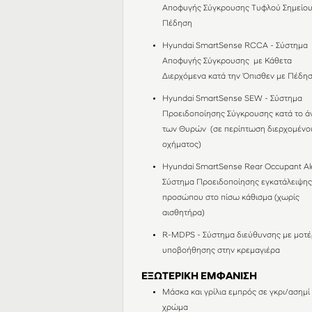
Αποφυγής Σύγκρουσης Τυφλού Σημείου
Πέδηση
Hyundai SmartSense RCCΑ - Σύστημα
Αποφυγής Σύγκρουσης με Κάθετα
Διερχόμενα κατά την Όπισθεν με Πέδη
Hyundai SmartSense SEW - Σύστημα
Προειδοποίησης Σύγκρουσης κατά το ά
των Θυρών (σε περίπτωση διερχομένο
οχήματος)
Hyundai SmartSense Rear Occupant Ale
Σύστημα Προειδοποίησης εγκατάλειψη
προσώπου στο πίσω κάθισμα (χωρίς
αισθητήρα)
R-MDPS - Σύστημα διεύθυνσης με μοτέ
υποβοήθησης στην κρεμαγιέρα
ΕΞΩΤΕΡΙΚΗ ΕΜΦΑΝΙΣΗ
Μάσκα και γρίλια εμπρός σε γκρι/ασημί
χρώμα