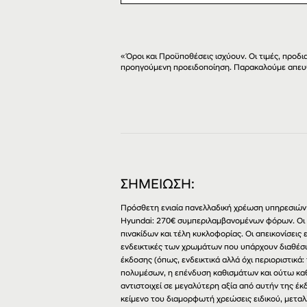
«Όροι και Προϋποθέσεις ισχύουν. Οι τιμές, προ
προηγούμενη προειδοποίηση. Παρακαλούμε απευ
ΣΗΜΕΙΩΣΗ:
Πρόσθετη ενιαία πανελλαδική χρέωση υπηρεσιών 
Hyundai: 270€ συμπεριλαμβανομένων φόρων. Οι
πινακίδων και τέλη κυκλοφορίας. Οι απεικονίσει
ενδεικτικές των χρωμάτων που υπάρχουν διαθέσι
έκδοσης (όπως, ενδεικτικά αλλά όχι περιοριστικά:
πολυμέσων, η επένδυση καθισμάτων και ούτω καθ
αντιστοιχεί σε μεγαλύτερη αξία από αυτήν της έ
κείμενο του διαμορφωτή χρεώσεις ειδικού, μεταλ