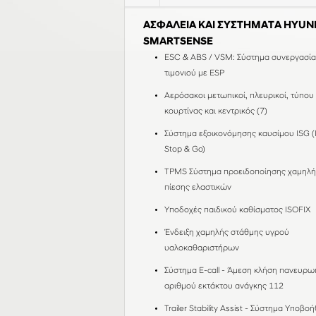
ΑΣΦΑΛΕΙΑ ΚΑΙ ΣΥΣΤΗΜΑΤΑ HYUN
SMARTSENSE
ESC & ABS / VSM: Σύστημα συνεργασία
τιμονιού με ESP
Αερόσακοι μετωπικοί, πλευρικοί, τύπου
κουρτίνας και κεντρικός (7)
Σύστημα εξοικονόμησης καυσίμου ISG (I
Stop & Go)
TPMS Σύστημα προειδοποίησης χαμηλή
πίεσης ελαστικών
Υποδοχές παιδικού καθίσματος ISOFIX
Ένδειξη χαμηλής στάθμης υγρού
υαλοκαθαριστήρων
Σύστημα E-call - Άμεση κλήση πανευρω
αριθμού εκτάκτου ανάγκης 112
Trailer Stability Assist - Σύστημα Υποβο