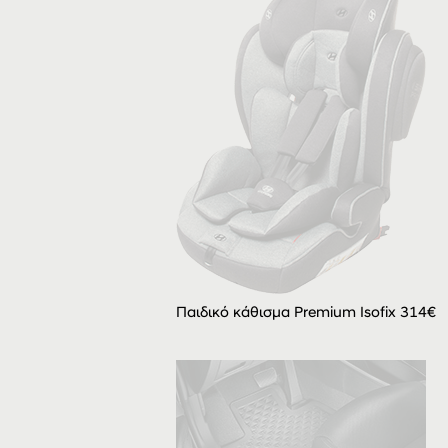
Παιδικό κάθισμα Premium Isofix 314€