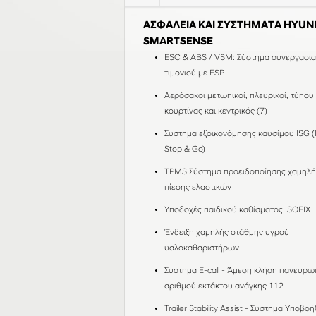
ΑΣΦΑΛΕΙΑ ΚΑΙ ΣΥΣΤΗΜΑΤΑ HYUN
SMARTSENSE
ESC & ABS / VSM: Σύστημα συνεργασία
τιμονιού με ESP
Αερόσακοι μετωπικοί, πλευρικοί, τύπου
κουρτίνας και κεντρικός (7)
Σύστημα εξοικονόμησης καυσίμου ISG (I
Stop & Go)
TPMS Σύστημα προειδοποίησης χαμηλή
πίεσης ελαστικών
Υποδοχές παιδικού καθίσματος ISOFIX
Ένδειξη χαμηλής στάθμης υγρού
υαλοκαθαριστήρων
Σύστημα E-call - Άμεση κλήση πανευρω
αριθμού εκτάκτου ανάγκης 112
Trailer Stability Assist - Σύστημα Υποβο