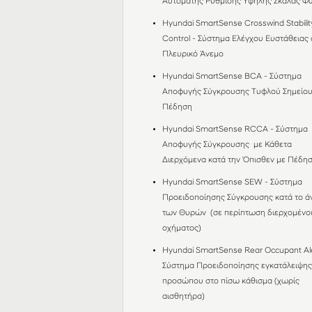
Αυτόματης Ρύθμισης Υψηλής Σκάλας 
Hyundai SmartSense Crosswind Stabilit
Control - Σύστημα Ελέγχου Ευστάθειας 
Πλευρικό Άνεμο
Hyundai SmartSense BCΑ - Σύστημα
Αποφυγής Σύγκρουσης Τυφλού Σημείου
Πέδηση
Hyundai SmartSense RCCΑ - Σύστημα
Αποφυγής Σύγκρουσης με Κάθετα
Διερχόμενα κατά την Όπισθεν με Πέδη
Hyundai SmartSense SEW - Σύστημα
Προειδοποίησης Σύγκρουσης κατά το ά
των Θυρών (σε περίπτωση διερχομένο
οχήματος)
Hyundai SmartSense Rear Occupant Ale
Σύστημα Προειδοποίησης εγκατάλειψη
προσώπου στο πίσω κάθισμα (χωρίς
αισθητήρα)