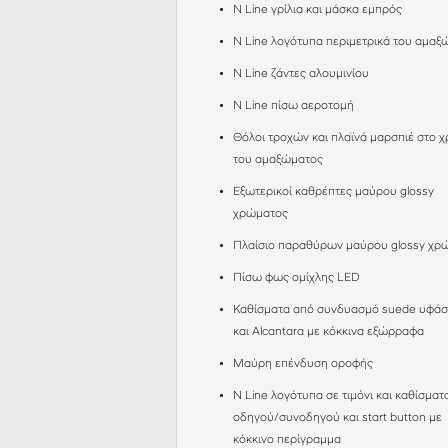
N Line γρίλια και μάσκα εμπρός
N Line λογότυπα περιμετρικά του αμαξ
Ν Line ζάντες αλουμινίου
N Line πίσω αεροτομή
Θόλοι τροχών και πλαϊνά μαρσπιέ στο 
του αμαξώματος
Εξωτερικοί καθρέπτες μαύρου glossy
χρώματος
Πλαίσιο παραθύρων μαύρου glossy χρ
Πίσω φως ομίχλης LED
Καθίσματα από συνδυασμό suede υφά
και Alcantara με κόκκινα εξώρραφα
Μαύρη επένδυση οροφής
N Line λογότυπα σε τιμόνι και καθίσματ
οδηγού/συνοδηγού και start button με
κόκκινο περίγραμμα