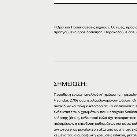
«Όροι και Προϋποθέσεις ισχύουν. Οι τιμές, προ
προηγούμενη προειδοποίηση. Παρακαλούμε απευ
ΣΗΜΕΙΩΣΗ:
Πρόσθετη ενιαία πανελλαδική χρέωση υπηρεσιών 
Hyundai: 270€ συμπεριλαμβανομένων φόρων. Οι
πινακίδων και τέλη κυκλοφορίας. Οι απεικονίσει
ενδεικτικές των χρωμάτων που υπάρχουν διαθέσι
έκδοσης (όπως, ενδεικτικά αλλά όχι περιοριστικά:
πολυμέσων, η επένδυση καθισμάτων και ούτω καθ
αντιστοιχεί σε μεγαλύτερη αξία από αυτήν της έ
κείμενο του διαμορφωτή χρεώσεις ειδικού, μεταλ