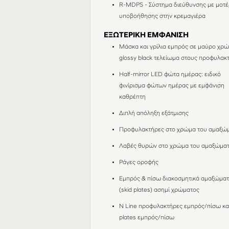
R-MDPS - Σύστημα διεύθυνσης με μοτέ
υποβοήθησης στην κρεμαγιέρα
ΕΞΩΤΕΡΙΚΗ ΕΜΦΑΝΙΣΗ
Μάσκα και γρίλια εμπρός σε μαύρο χρώ
glossy black τελείωμα στους προφυλακ
Half-mirror LED φώτα ημέρας: ειδικό
φινίρισμα φώτων ημέρας με εμφάνιση
καθρέπτη
Διπλή απόληξη εξάτμισης
Προφυλακτήρες στο χρώμα του αμαξώ
Λαβές θυρών στο χρώμα του αμαξώμα
Ράγες οροφής
Εμπρός & πίσω διακοσμητικά αμαξώμα
(skid plates) ασημί χρώματος
Ν Line προφυλακτήρες εμπρός/πίσω και
plates εμπρός/πίσω