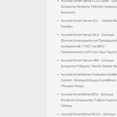
Hyundai Smart Sense FCA Cyclist - Σύ
Αυτόματης Έκτακτης Πέδησης (ανίχνευ
δικύκλων)
Hyundai Smart Sense SCL - Στατικά Φ
Στροφής
Hyundai Smart Sense ISLA - Σύστημα
Έξυπνης Αναγνώρισης και Προσαρμογή
(αυτόματα κιβ. 7-DCT και 6AT) /
Προειδοποίησης (MT) στα Όρια Ταχύτ
Hyundai Smart Sense HBA - Σύστημα
Αυτόματης Ρύθμισης Υψηλής Σκάλας 
Hyundai SmartSense Crosswind Stabilit
Control - Σύστημα Ελέγχου Ευστάθειας 
Πλευρικό Άνεμο
Hyundai SmartSense BCΑ - Σύστημα
Αποφυγής Σύγκρουσης Τυφλού Σημείου
Πέδηση
Hyundai SmartSense RCCΑ - Σύστημα