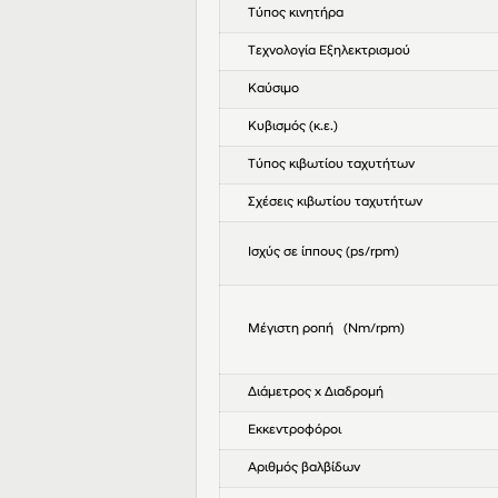
Τύπος κινητήρα
Τεχνολογία Εξηλεκτρισμού
Καύσιμο
Κυβισμός (κ.ε.)
Τύπος κιβωτίου ταχυτήτων
Σχέσεις κιβωτίου ταχυτήτων
Ισχύς σε ίππους (ps/rpm)
Μέγιστη ροπή (Nm/rpm)
Διάμετρος x Διαδρομή
Εκκεντροφόροι
Αριθμός βαλβίδων