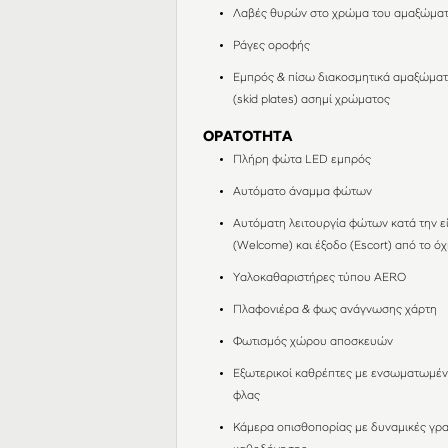
Λαβές θυρών στο χρώμα του αμαξώμα
Ράγες οροφής
Εμπρός & πίσω διακοσμητικά αμαξώμα
(skid plates) ασημί χρώματος
ΟΡΑΤΟΤΗΤΑ
Πλήρη φώτα LED εμπρός
Αυτόματο άναμμα φώτων
Αυτόματη λειτουργία φώτων κατά την ε
(Welcome) και έξοδο (Escort) από το ό
Υαλοκαθαριστήρες τύπου AERO
Πλαφονιέρα & φως ανάγνωσης χάρτη
Φωτισμός χώρου αποσκευών
Εξωτερικοί καθρέπτες με ενσωματωμέ
φλας
Κάμερα οπισθοπορίας με δυναμικές γρ