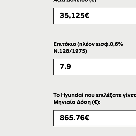
Αξία Δανείου (€)
Επιτόκιο (πλέον εισφ.0,6%
Ν.128/1975)
Το Hyundai που επιλέξατε γίνετ
Μηνιαία Δόση (€):