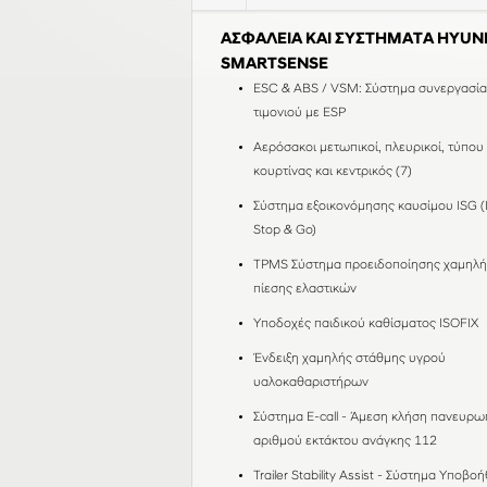
ΑΣΦΑΛΕΙΑ ΚΑΙ ΣΥΣΤΗΜΑΤΑ HYUN
SMARTSENSE
ESC & ABS / VSM: Σύστημα συνεργασία
τιμονιού με ESP
Αερόσακοι μετωπικοί, πλευρικοί, τύπου
κουρτίνας και κεντρικός (7)
Σύστημα εξοικονόμησης καυσίμου ISG (I
Stop & Go)
TPMS Σύστημα προειδοποίησης χαμηλή
πίεσης ελαστικών
Υποδοχές παιδικού καθίσματος ISOFIX
Ένδειξη χαμηλής στάθμης υγρού
υαλοκαθαριστήρων
Σύστημα E-call - Άμεση κλήση πανευρω
αριθμού εκτάκτου ανάγκης 112
Trailer Stability Assist - Σύστημα Υποβο