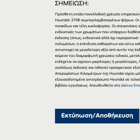
ΣΗΜΕΙΩΣΗ:
Πρόσθετη ενιαία πανελλαδική χρέωση υπηρεσιών 
Hyundai: 270€ συμπεριλαμβανομένων φόρων. Οι
πινακίδων και τέλη κυκλοφορίας. Οι απεικονίσει
ενδεικτικές των χρωμάτων που υπάρχουν διαθέσι
έκδοσης (όπως, ενδεικτικά αλλά όχι περιοριστικά:
πολυμέσων, η επένδυση καθισμάτων και ούτω καθ
αντιστοιχεί σε μεγαλύτερη αξία από αυτήν της έ
κείμενο του διαμορφωτή χρεώσεις ειδικού, μεταλ
ενδέχεται να ισχύουν μικρότερες ή μεγαλύτερες
αναλόγως έκδοσης και πιθανού προαιρετικού εξο
Απεριορίστων Χιλιομέτρων της Hyundai ισχύει μ
εξουσιοδοτημένο αντιπρόσωπο Hyundai σε τελικό 
βιβλίου εγγυήσεως. Απευθυνθείτε στο
Δίκτυο Επ
Εκτύπωση/Αποθήκευση