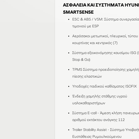
ΑΣΦΑΛΕΙΑ ΚΑΙ ΣΥΣΤΗΜΑΤΑ HYUN
SMARTSENSE
ESC & ABS / VSM: Σύστημα συνεργασία
τιμονιού με ESP
Αερόσακοι μετωπικοί, πλευρικοί, τύπου
κουρτίνας και κεντρικός (7)
Σύστημα εξοικονόμησης καυσίμου ISG (I
Stop & Go)
TPMS Σύστημα προειδοποίησης χαμηλή
πίεσης ελαστικών
Υποδοχές παιδικού καθίσματος ISOFIX
Ένδειξη χαμηλής στάθμης υγρού
υαλοκαθαριστήρων
Σύστημα E-call - Άμεση κλήση πανευρω
αριθμού εκτάκτου ανάγκης 112
Trailer Stability Assist - Σύστημα Υποβο
Ευστάθειας Ρυμουλκούμενου