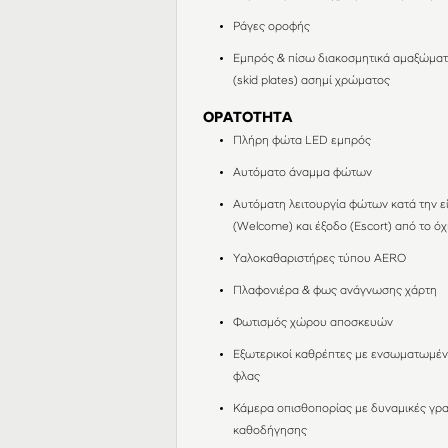
Ράγες οροφής
Εμπρός & πίσω διακοσμητικά αμαξώμα
(skid plates) ασημί χρώματος
ΟΡΑΤΟΤΗΤΑ
Πλήρη φώτα LED εμπρός
Αυτόματο άναμμα φώτων
Αυτόματη λειτουργία φώτων κατά την ε
(Welcome) και έξοδο (Escort) από το ό
Υαλοκαθαριστήρες τύπου AERO
Πλαφονιέρα & φως ανάγνωσης χάρτη
Φωτισμός χώρου αποσκευών
Εξωτερικοί καθρέπτες με ενσωματωμέ
φλας
Κάμερα οπισθοπορίας με δυναμικές γρ
καθοδήγησης