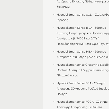
Αυτόματης Έκτακτης Πέδησης (ανίχνευ
δικύκλων)
Hyundai Smart Sense SCL - Στατικά Φ
Στροφής
Hyundai Smart Sense ISLA - Σύστημα
Έξυπνης Αναγνώρισης και Προσαρμογή
(αυτόματα κιβ. 7-DCT και 6AT) /
Προειδοποίησης (MT) στα Όρια Ταχύτ
Hyundai Smart Sense HBA - Σύστημα
Αυτόματης Ρύθμισης Υψηλής Σκάλας 
Hyundai SmartSense Crosswind Stabilit
Control - Σύστημα Ελέγχου Ευστάθειας 
Πλευρικό Άνεμο
Hyundai SmartSense BCΑ - Σύστημα
Αποφυγής Σύγκρουσης Τυφλού Σημείου
Πέδηση
Hyundai SmartSense RCCΑ - Σύστημα
Αποφυγής Σύγκρουσης με Κάθετα