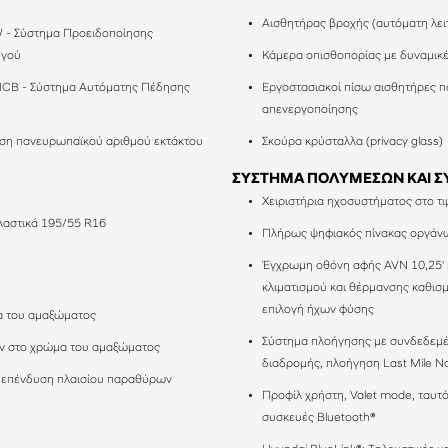
Αισθητήρας βροχής (αυτόματη λε
 - Σύστημα Προειδοποίησης
ηγού
Κάμερα οπισθοπορίας με δυναμικ
CB - Σύστημα Αυτόματης Πέδησης
Εργοστασιακοί πίσω αισθητήρες 
απενεργοποίησης
λήση πανευρωπαϊκού αριθμού εκτάκτου
Σκούρα κρύσταλλα (privacy glass)
ΣΥΣΤΗΜΑ ΠΟΛΥΜΕΣΩΝ ΚΑΙ Σ
Χειριστήρια ηχοσυστήματος στο τι
ελαστικά 195/55 R16
Πλήρως ψηφιακός πίνακας οργάνω
Έγχρωμη οθόνη αφής AVN 10,25' 
κλιματισμού και θέρμανσης καθισ
επιλογή ήχων φύσης
 του αμαξώματος
Σύστημα πλοήγησης με συνδεδεμέ
ών στο χρώμα του αμαξώματος
διαδρομής, πλοήγηση Last Mile Na
 επένδυση πλαισίου παραθύρων
Προφίλ χρήστη, Valet mode, ταυτ
συσκευές Bluetooth®