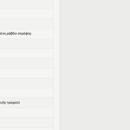
ένη ράβδο στρέψης
κευής τροχού)