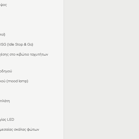
ύψος
rol)
SG (Idle Stop & Go)
χέσης στο κιβώτιο ταχυτήτων
νοδηγού
κού (mood lamp)
 πλάτη
γίας LED
 μεσαίας σκάλας φώτων