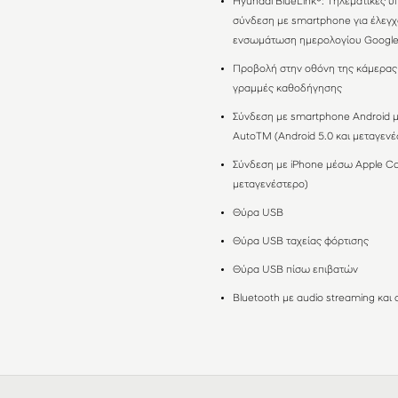
Hyundai BlueLink®: Τηλεματικές 
σύνδεση με smartphone για έλεγχο
ενσωμάτωση ημερολογίου Google/
Προβολή στην οθόνη της κάμερας
γραμμές καθοδήγησης
Σύνδεση με smartphone Android 
AutoΤΜ (Android 5.0 και μεταγενέ
Σύνδεση με iPhone μέσω Apple Ca
μεταγενέστερο)
Θύρα USB
Θύρα USB ταχείας φόρτισης
Θύρα USB πίσω επιβατών
Bluetooth με audio streaming κα