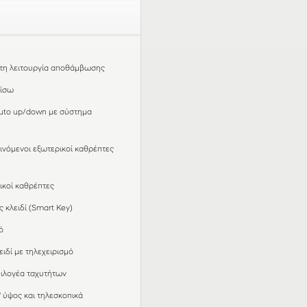
ατη λειτουργία αποθάμβωσης
πίσω
uto up/down με σύστημα
ινόμενοι εξωτερικοί καθρέπτες
ικοί καθρέπτες
 κλειδί (Smart Key)
ό
ιδί με τηλεχειρισμό
πιλογέα ταχυτήτων
 ύψος και τηλεσκοπικά