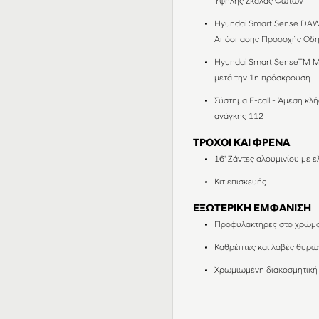
Υψηλής Σκάλας Φώτων
Hyundai Smart Sense DAW
Απόσπασης Προσοχής Οδ
Hyundai Smart SenseTM M
μετά την 1η πρόσκρουση
Σύστημα E-call - Άμεση κ
ανάγκης 112
ΤΡΟΧΟΙ ΚΑΙ ΦΡΕΝΑ
16' Ζάντες αλουμινίου με 
Κιτ επισκευής
ΕΞΩΤΕΡΙΚΗ ΕΜΦΑΝΙΣΗ
Προφυλακτήρες στο χρώμα
Καθρέπτες και λαβές θυρ
Χρωμιωμένη διακοσμητική