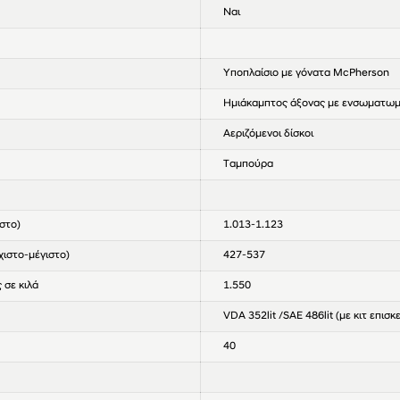
Ναι
Υποπλαίσιο με γόνατα McPherson
Ημιάκαμπτος άξονας με ενσωματωμ
Αεριζόμενοι δίσκοι
Ταμπούρα
στο)
1.013-1.123
χιστο-μέγιστο)
427-537
 σε κιλά
1.550
VDA 352lit /SAE 486lit (με κιτ επισ
40