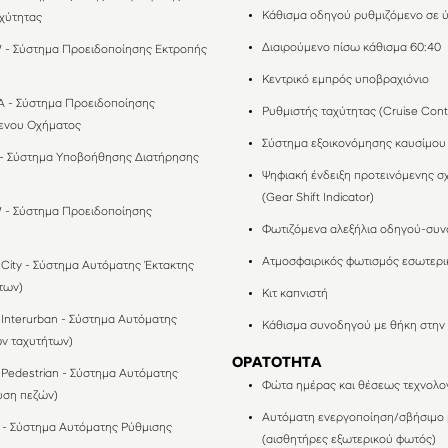
Κάθισμα οδηγού ρυθμιζόμενο σε 
χύτητας
Διαιρούμενο πίσω κάθισμα 60:40
 - Σύστημα Προειδοποίησης Εκτροπής
Κεντρικό εμπρός υποβραχιόνιο
A - Σύστημα Προειδοποίησης
Ρυθμιστής ταχύτητας (Cruise Cont
ενου Οχήματος
Σύστημα εξοικονόμησης καυσίμου I
 - Σύστημα Υποβοήθησης Διατήρησης
Ψηφιακή ένδειξη προτεινόμενης σ
(Gear Shift Indicator)
 - Σύστημα Προειδοποίησης
Φωτιζόμενα αλεξήλια οδηγού-συ
Ατμοσφαιρικός φωτισμός εσωτερι
City - Σύστημα Αυτόματης Έκτακτης
των)
Κιτ καπνιστή
Interurban - Σύστημα Αυτόματης
Κάθισμα συνοδηγού με θήκη στην
ν ταχυτήτων)
ΟΡΑΤΟΤΗΤΑ
Pedestrian - Σύστημα Αυτόματης
Φώτα ημέρας και θέσεως τεχνολο
υση πεζών)
Αυτόματη ενεργοποίηση/σβήσιμο
 - Σύστημα Αυτόματης Ρύθμισης
(αισθητήρες εξωτερικού φωτός)