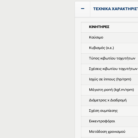
ΤΕΧΝΙΚΑ ΧΑΡΑΚΤΗΡΙΣ
ΚΙΝΗΤΗΡΕΣ
Καύσιμο
Κυβισμός (κ.ε.)
Τύπος κιβωτίου ταχυτήτων
Σχέσεις κιβωτίου ταχυτήτων
Ισχύς σε ίππους (hp/rpm)
Μέγιστη ροπή (kgf.m/rpm)
Διάμετρος x Διαδρομή
Σχέση συμπίεσης
Εκκεντροφόροι
Μετάδοση χρονισμού