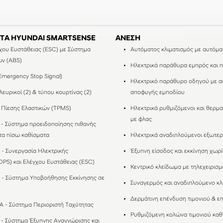
ΑΤΑ HYUNDAI SMARTSENSE
ΑΝΕΣΗ
χου Ευστάθειας (ESC) με Σύστημα
Αυτόματος κλιματισμός με αυτόμ
ών (ABS)
Ηλεκτρικά παράθυρα εμπρός και 
mergency Stop Signal)
Hλεκτρικό παράθυρο οδηγού με a
λευρικοί (2) & τύπου κουρτίνας (2)
αποφυγής εμποδίου
Πίεσης Ελαστικών (TPMS)
Ηλεκτρικά ρυθμιζόμενοι και θερμα
με φλας
- Σύστημα προειδοποίησης πιθανής
τα πίσω καθίσματα
Ηλεκτρικά αναδιπλούμενοι εξωτερ
- Συνεργασία Ηλεκτρικής
Έξυπνη είσοδος και εκκίνηση χωρίς
PS) και Ελέγχου Ευστάθειας (ESC)
Κεντρικό κλείδωμα με τηλεχειρισμ
 - Σύστημα Υποβοήθησης Εκκίνησης σε
Συναγερμός και αναδιπλούμενο κλε
Δερμάτινη επένδυση τιμονιού & ε
 - Σύστημα Περιοριστή Ταχύτητας
Ρυθμιζόμενη κολώνα τιμονιού καθ'
 - Σύστημα Έξυπνης Αναγνώρισης και