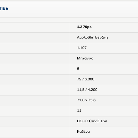
ΤΙΚΑ
1.2 79ps
Αμόλυβδη Βενζίνη
1.197
Μηχανικό
5
79 / 6.000
11,5 / 4.200
71,0 x 75,6
11
DOHC CVVD 16V
Καδένα