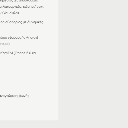
υπηρεσίες (εξ αποστάσεως
 λειτουργιών, ειδοποιήσεις,
iCloud κλπ)
 οπισθοπορίας με δυναμικές
μέσω εφαρμογής Android
στερο)
rPlayTM (iPhone 5.0 και
ι αναγνώριση φωνής