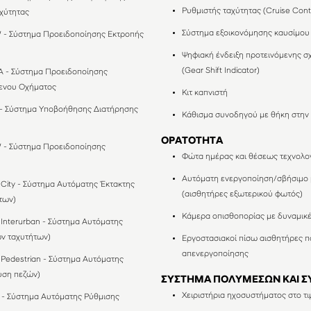
Ρυθμιστής ταχύτητας (Cruise Cont
χύτητας
Σύστημα εξοικονόμησης καυσίμου I
 - Σύστημα Προειδοποίησης Εκτροπής
Ψηφιακή ένδειξη προτεινόμενης σ
(Gear Shift Indicator)
A - Σύστημα Προειδοποίησης
ενου Οχήματος
Κιτ καπνιστή
 - Σύστημα Υποβοήθησης Διατήρησης
Κάθισμα συνοδηγού με θήκη στην
ΟΡΑΤΟΤΗΤΑ
 - Σύστημα Προειδοποίησης
Φώτα ημέρας και θέσεως τεχνολο
Αυτόματη ενεργοποίηση/σβήσιμο
City - Σύστημα Αυτόματης Έκτακτης
(αισθητήρες εξωτερικού φωτός)
των)
Κάμερα οπισθοπορίας με δυναμικ
Interurban - Σύστημα Αυτόματης
ν ταχυτήτων)
Εργοστασιακοί πίσω αισθητήρες 
απενεργοποίησης
Pedestrian - Σύστημα Αυτόματης
υση πεζών)
ΣΥΣΤΗΜΑ ΠΟΛΥΜΕΣΩΝ ΚΑΙ Σ
Χειριστήρια ηχοσυστήματος στο τι
 - Σύστημα Αυτόματης Ρύθμισης