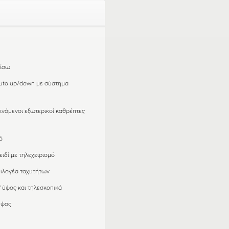
πίσω
uto up/down με σύστημα
ινόμενοι εξωτερικοί καθρέπτες
ό
ιδί με τηλεχειρισμό
πιλογέα ταχυτήτων
 ύψος και τηλεσκοπικά
ύψος