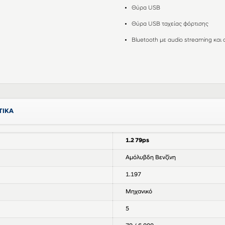
Θύρα USB
Θύρα USB ταχείας φόρτισης
Bluetooth με audio streaming κα
ΤΙΚΑ
1.2 79ps
Αμόλυβδη Βενζίνη
1.197
Μηχανικό
5