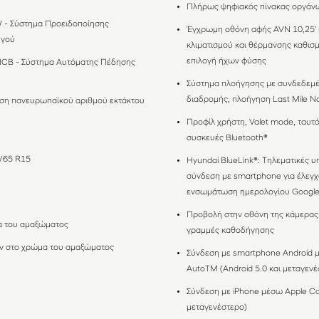
Πλήρως ψηφιακός πίνακας οργάνω
 - Σύστημα Προειδοποίησης
Έγχρωμη οθόνη αφής AVN 10,25' 
ηγού
κλιματισμού και θέρμανσης καθισ
επιλογή ήχων φύσης
CB - Σύστημα Αυτόματης Πέδησης
Σύστημα πλοήγησης με συνδεδεμέ
διαδρομής, πλοήγηση Last Mile Na
λήση πανευρωπαϊκού αριθμού εκτάκτου
Προφίλ χρήστη, Valet mode, ταυτ
συσκευές Bluetooth®
5/65 R15
Hyundai BlueLink®: Τηλεματικές 
σύνδεση με smartphone για έλεγχο
ενσωμάτωση ημερολογίου Google/
Προβολή στην οθόνη της κάμερας
 του αμαξώματος
γραμμές καθοδήγησης
ών στο χρώμα του αμαξώματος
Σύνδεση με smartphone Android 
AutoΤΜ (Android 5.0 και μεταγενέ
Σύνδεση με iPhone μέσω Apple Ca
μεταγενέστερο)