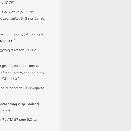
ν 10,25''
με φωνητική ρύθμιση
μάτων, επιλογές SmartSense,
νες υπηρεσίες (πληροφορίες
vigation )
όχρονη σύνδεση με δύο
υπηρεσίες (εξ αποστάσεως
 λειτουργιών, ειδοποιήσεις,
iCloud κλπ)
 οπισθοπορίας με δυναμικές
μέσω εφαρμογής Android
στερο)
rPlayTM (iPhone 5.0 και