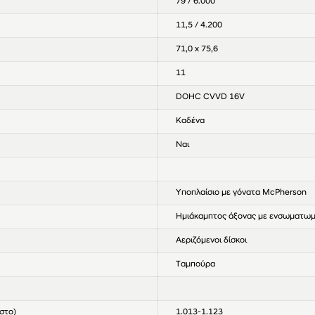
79 / 6.000
11,5 / 4.200
71,0 x 75,6
11
DOHC CVVD 16V
Καδένα
Ναι
Υποπλαίσιο με γόνατα McPherson
Ημιάκαμπτος άξονας με ενσωματωμ
Αεριζόμενοι δίσκοι
Ταμπούρα
στο)
1.013-1.123