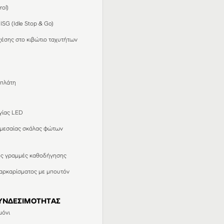
rol)
SG (Idle Stop & Go)
χέσης στο κιβώτιο ταχυτήτων
 πλάτη
γίας LED
 μεσαίας σκάλας φώτων
ές γραμμές καθοδήγησης
παρκαρίσματος με μπουτόν
ΥΝΔΕΣΙΜΟΤΗΤΑΣ
μόνι