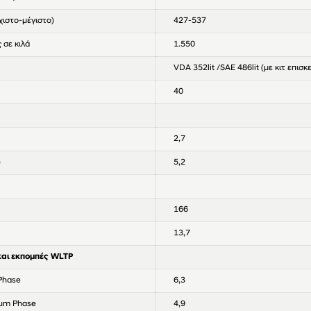
χιστο-μέγιστο)
427-537
 σε κιλά
1.550
VDA 352lit /SAE 486lit (με κιτ επισ
40
2,7
)
5,2
166
13,7
και εκπομπές WLTP
Phase
6,3
um Phase
4,9