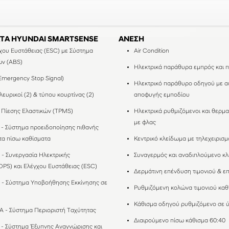
ΑΤΑ HYUNDAI SMARTSENSE
ΑΝΕΣΗ
χου Ευστάθειας (ESC) με Σύστημα
Air Condition
ών (ABS)
Ηλεκτρικά παράθυρα εμπρός και 
mergency Stop Signal)
Hλεκτρικό παράθυρο οδηγού με a
λευρικοί (2) & τύπου κουρτίνας (2)
αποφυγής εμποδίου
Πίεσης Ελαστικών (TPMS)
Ηλεκτρικά ρυθμιζόμενοι και θερμα
με φλας
- Σύστημα προειδοποίησης πιθανής
τα πίσω καθίσματα
Κεντρικό κλείδωμα με τηλεχειρισμ
- Συνεργασία Ηλεκτρικής
Συναγερμός και αναδιπλούμενο κλε
PS) και Ελέγχου Ευστάθειας (ESC)
Δερμάτινη επένδυση τιμονιού & ε
 - Σύστημα Υποβοήθησης Εκκίνησης σε
Ρυθμιζόμενη κολώνα τιμονιού καθ'
Κάθισμα οδηγού ρυθμιζόμενο σε 
 - Σύστημα Περιοριστή Ταχύτητας
Διαιρούμενο πίσω κάθισμα 60:40
 - Σύστημα Έξυπνης Αναγνώρισης και