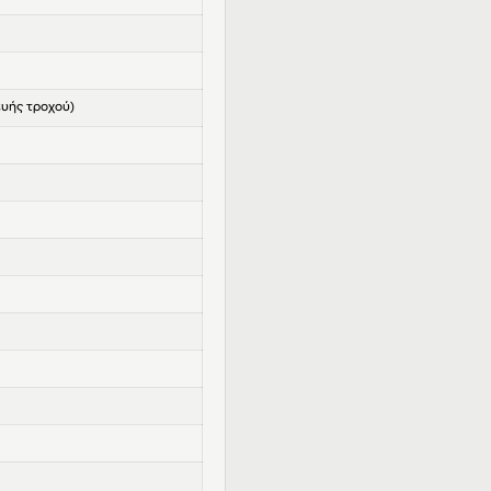
κευής τροχού)