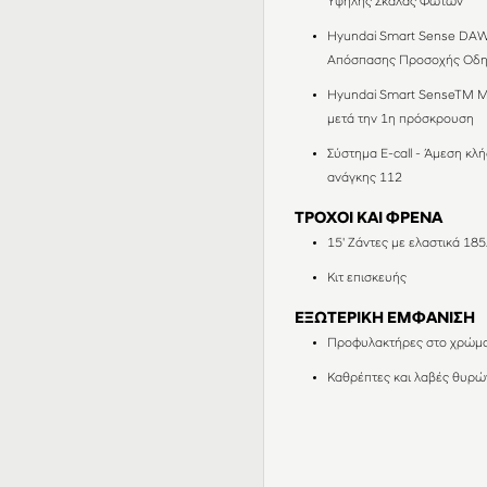
Υψηλής Σκάλας Φώτων
Hyundai Smart Sense DAW
Απόσπασης Προσοχής Οδ
Hyundai Smart SenseTM M
μετά την 1η πρόσκρουση
Σύστημα E-call - Άμεση κ
ανάγκης 112
ΤΡΟΧΟΙ ΚΑΙ ΦΡΕΝΑ
15' Ζάντες με ελαστικά 18
Κιτ επισκευής
ΕΞΩΤΕΡΙΚΗ ΕΜΦΑΝΙΣΗ
Προφυλακτήρες στο χρώμα
Καθρέπτες και λαβές θυρ